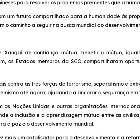
chineses para resolver os problemas prementes que a hum
um futuro compartilhado para a humanidade às proposta
am o caminho a seguir na busca mundial do desenvolviment
de Xangai de confiança mútua, benefício mútuo, iguald
mum, os Estados membros da SCO compartilharam opor
ais contra as três forças do terrorismo, separatismo e e
xtremismo até agora, ajudando a ancorar a segurança em 
as Nações Unidas e outras organizações internacionai
ende a inclusão e a aprendizagem mútua entre as civili
ra a paz e o desenvolvimento mundial.
 mais um catalisador para o desenvolvimento e a reform