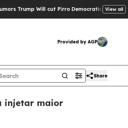
mp Will cut Pirro
Democratic Socialists of Amer
View all
Provided by AGP
Share
 injetar maior