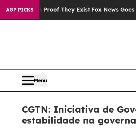
ers no Proof They Exist
Fox News Goes Quiet as '
AGP PICKS
Menu
CGTN: Iniciativa de Gov
estabilidade na govern