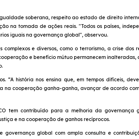
gualdade soberana, respeito ao estado de direito interna
ão na tomada de ações reais. "Todos os países, indepe
rios iguais na governança global", observou.
 complexos e diversos, como o terrorismo, a crise dos r
, cooperação e benefício mútuo permanecem inalteradas,
o.
s. “A história nos ensina que, em tempos difíceis, de
ança na cooperação ganha-ganha, avançar de acordo com 
O tem contribuído para a melhoria da governança g
justiça e na cooperação de ganhos recíprocos.
 governança global com ampla consulta e contribuiçã