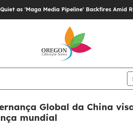
Maga Media Pipeline' Backfires Amid Rumors Tru
ernança Global da China visa
ança mundial